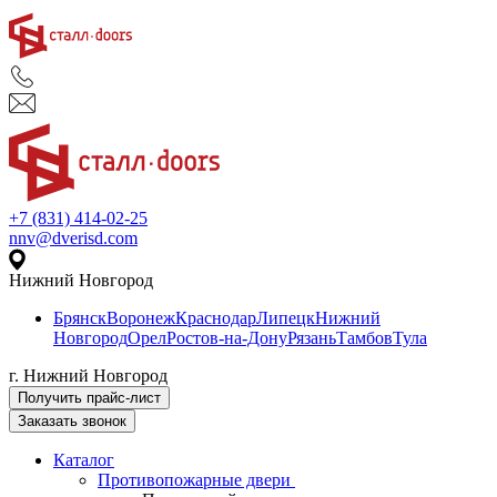
+7 (831) 414-02-25
nnv@dverisd.com
Нижний Новгород
Брянск
Воронеж
Краснодар
Липецк
Нижний
Новгород
Орел
Ростов-на-Дону
Рязань
Тамбов
Тула
г. Нижний Новгород
Получить прайс-лист
Заказать звонок
Каталог
Противопожарные двери