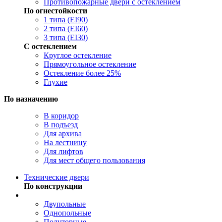
Противопожарные двери с остеклением
По огнестойкости
1 типа (EI90)
2 типа (EI60)
3 типа (EI30)
С остеклением
Круглое остекление
Прямоугольное остекление
Остекление более 25%
Глухие
По назначению
В коридор
В подъезд
Для архива
На лестницу
Для лифтов
Для мест общего пользования
Технические двери
По конструкции
Двупольные
Однопольные
Полуторные