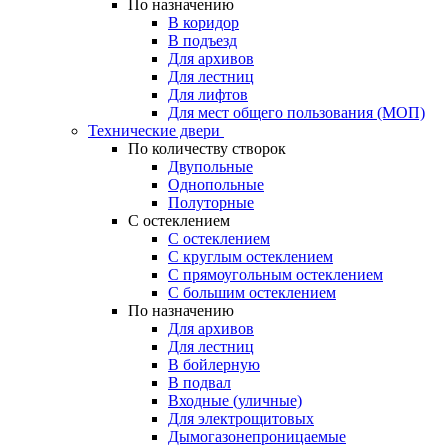
По назначению
В коридор
В подъезд
Для архивов
Для лестниц
Для лифтов
Для мест общего пользования (МОП)
Технические двери
По количеству створок
Двупольные
Однопольные
Полуторные
С остеклением
С остеклением
С круглым остеклением
С прямоугольным остеклением
С большим остеклением
По назначению
Для архивов
Для лестниц
В бойлерную
В подвал
Входные (уличные)
Для электрощитовых
Дымогазонепроницаемые