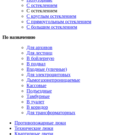
С остеклением
С остеклением
С круглым остеклением
С прямоугольным остеклением
С большим остеклением
По назначению
Для архивов
Для лестниц
В бойлерную
В подвал
Входные (уличные)
Для электрощитовых
Дымогазонепроницаемые
Кассовые
Подъездные
Тамбурные
В туалет
В коридор
Для трансформаторных
Противопожарные люки
Технические люки
Квартирные двери