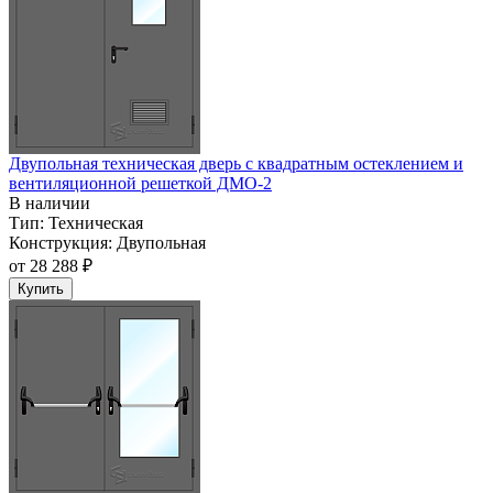
Двупольная техническая дверь c квадратным остеклением и
вентиляционной решеткой ДМО-2
В наличии
Тип:
Техническая
Конструкция:
Двупольная
от
28 288 ₽
Купить