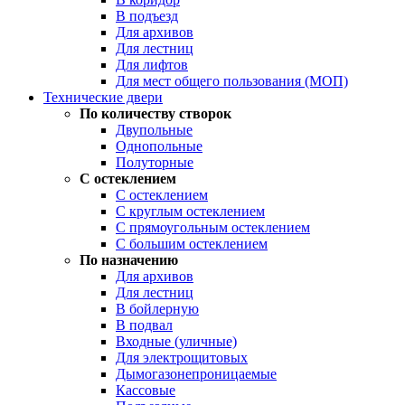
В подъезд
Для архивов
Для лестниц
Для лифтов
Для мест общего пользования (МОП)
Технические двери
По количеству створок
Двупольные
Однопольные
Полуторные
С остеклением
С остеклением
С круглым остеклением
С прямоугольным остеклением
С большим остеклением
По назначению
Для архивов
Для лестниц
В бойлерную
В подвал
Входные (уличные)
Для электрощитовых
Дымогазонепроницаемые
Кассовые