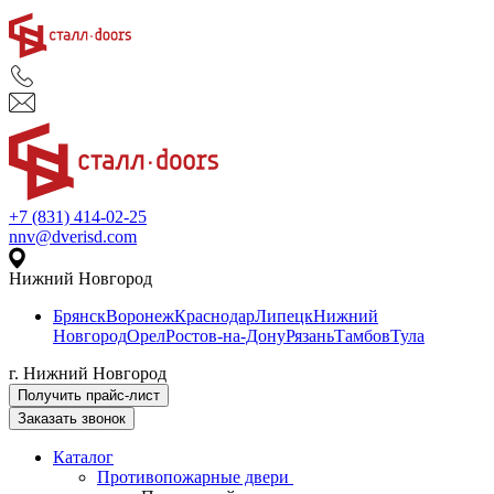
+7 (831) 414-02-25
nnv@dverisd.com
Нижний Новгород
Брянск
Воронеж
Краснодар
Липецк
Нижний
Новгород
Орел
Ростов-на-Дону
Рязань
Тамбов
Тула
г. Нижний Новгород
Получить прайс-лист
Заказать звонок
Каталог
Противопожарные двери