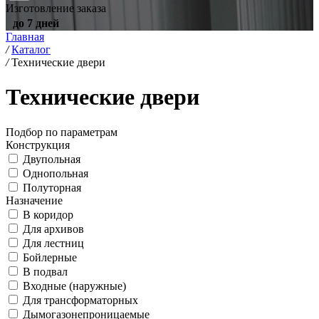
Изготовление заказа
до 7 дней
Главная
/
Каталог
/
Технические двери
Технические двери
Подбор по параметрам
Конструкция
Двупольная
Однопольная
Полуторная
Назначение
В коридор
Для архивов
Для лестниц
Бойлерные
В подвал
Входные (наружные)
Для трансформаторных
Дымогазонепроницаемые