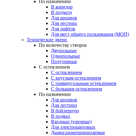
По назначению
В коридор
В подъезд
Для архивов
Для лестниц
Для лифтов
Для мест общего пользования (МОП)
Технические двери
По количеству створок
Двупольные
Однопольные
Полуторные
С остеклением
С остеклением
С круглым остеклением
С прямоугольным остеклением
С большим остеклением
По назначению
Для архивов
Для лестниц
В бойлерную
В подвал
Входные (уличные)
Для электрощитовых
Дымогазонепроницаемые