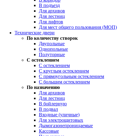
В подъезд
Для архивов
Для лестниц
Для лифтов
Для мест общего пользования (МОП)
Технические двери
По количеству створок
Двупольные
Однопольные
Полуторные
С остеклением
С остеклением
С круглым остеклением
С прямоугольным остеклением
С большим остеклением
По назначению
Для архивов
Для лестниц
В бойлерную
В подвал
Входные (уличные)
Для электрощитовых
Дымогазонепроницаемые
Кассовые