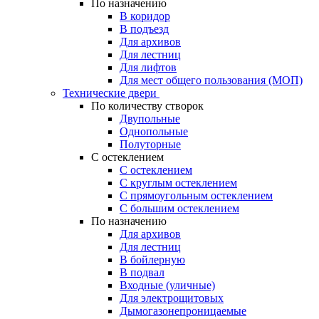
По назначению
В коридор
В подъезд
Для архивов
Для лестниц
Для лифтов
Для мест общего пользования (МОП)
Технические двери
По количеству створок
Двупольные
Однопольные
Полуторные
С остеклением
С остеклением
С круглым остеклением
С прямоугольным остеклением
С большим остеклением
По назначению
Для архивов
Для лестниц
В бойлерную
В подвал
Входные (уличные)
Для электрощитовых
Дымогазонепроницаемые