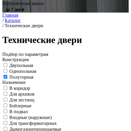
Изготовление заказа
до 7 дней
Главная
/
Каталог
/
Технические двери
Технические двери
Подбор по параметрам
Конструкция
Двупольная
Однопольная
Полуторная
Назначение
В коридор
Для архивов
Для лестниц
Бойлерные
В подвал
Входные (наружные)
Для трансформаторных
Дымогазонепроницаемые