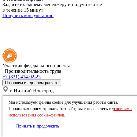
Задайте их нашему менеджеру и получите ответ
в течение 15 минут!
Получить консультацию
Участник федерального проекта
«Производительность труда»
+7 (831) 414-02-25
Позвоним и сделаем расчет!
г. Нижний Новгород
Воронеж
Мы используем файлы cookie для улучшения работы сайта.
Липецк
Продолжая просматривать этот сайт, вы соглашаетесь с
условиями
Брянск
использования cookie–файлов
.
Нижний Новгород
Тула
Принять и продолжить
Тамбов
Орёл