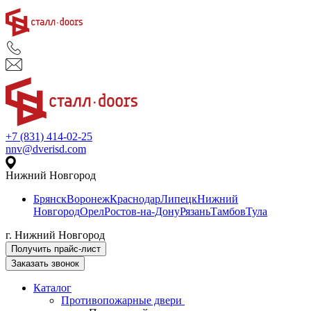
+7 (831) 414-02-25
nnv@dverisd.com
Нижний Новгород
Брянск
Воронеж
Краснодар
Липецк
Нижний
Новгород
Орел
Ростов-на-Дону
Рязань
Тамбов
Тула
г. Нижний Новгород
Получить прайс-лист
Заказать звонок
Каталог
Противопожарные двери