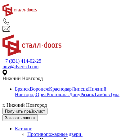
+7 (831) 414-02-25
nnv@dverisd.com
Нижний Новгород
Брянск
Воронеж
Краснодар
Липецк
Нижний
Новгород
Орел
Ростов-на-Дону
Рязань
Тамбов
Тула
г. Нижний Новгород
Получить прайс-лист
Заказать звонок
Каталог
Противопожарные двери