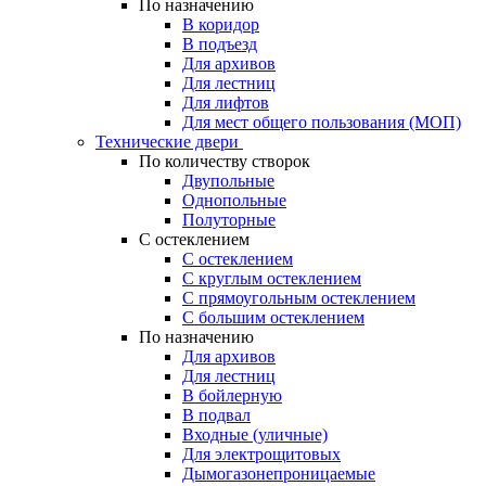
По назначению
В коридор
В подъезд
Для архивов
Для лестниц
Для лифтов
Для мест общего пользования (МОП)
Технические двери
По количеству створок
Двупольные
Однопольные
Полуторные
С остеклением
С остеклением
С круглым остеклением
С прямоугольным остеклением
С большим остеклением
По назначению
Для архивов
Для лестниц
В бойлерную
В подвал
Входные (уличные)
Для электрощитовых
Дымогазонепроницаемые