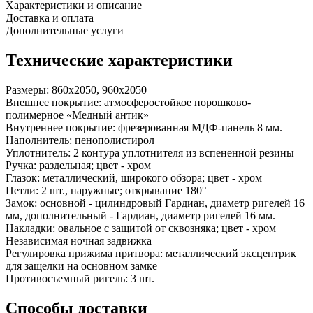
Характеристики и описание
Доставка и оплата
Дополнительные услуги
Технические характеристики
Размеры:
860x2050, 960x2050
Внешнее покрытие:
атмосферостойкое порошково-
полимерное «Медный антик»
Внутреннее покрытие:
фрезерованная МДФ-панель 8 мм.
Наполнитель:
пенополистирол
Уплотнитель:
2 контура уплотнителя из вспененной резины
Ручка:
раздельная; цвет - хром
Глазок:
металлический, широкого обзора; цвет - хром
Петли:
2 шт., наружные; открывание 180°
Замок:
основной - цилиндровый Гардиан, диаметр ригелей 16
мм, дополнительный - Гардиан, диаметр ригелей 16 мм.
Накладки:
овальное с защитой от сквозняка; цвет - хром
Независимая ночная задвижка
Регулировка прижима притвора:
металлический эксцентрик
для защелки на основном замке
Противосъемный ригель:
3 шт.
Способы доставки