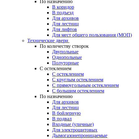
По назначению
В коридор
В подъезд
Для архивов
Для лестниц
Для лифтов
Для мест общего пользования (МОП)
Технические двери
По количеству створок
Двупольные
Однопольные
Полуторные
С остеклением
С остеклением
С круглым остеклением
С прямоугольным остеклением
С большим остеклением
По назначению
Для архивов
Для лестниц
В бойлерную
В подвал
Входные (уличные)
Для электрощитовых
Дымогазонепроницаемые